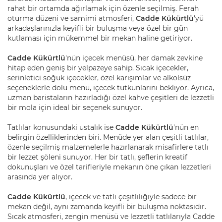
rahat bir ortamda ağırlamak için özenle seçilmiş. Ferah
oturma düzeni ve samimi atmosferi,
Cadde Kükürtlü
'yü
arkadaşlarınızla keyifli bir buluşma veya özel bir gün
kutlaması için mükemmel bir mekan haline getiriyor.
Cadde Kükürtlü
'nün içecek menüsü, her damak zevkine
hitap eden geniş bir yelpazeye sahip. Sıcak içecekler,
serinletici soğuk içecekler, özel karışımlar ve alkolsüz
seçeneklerle dolu menü, içecek tutkunlarını bekliyor. Ayrıca,
uzman baristaların hazırladığı özel kahve çeşitleri de lezzetli
bir mola için ideal bir seçenek sunuyor.
Tatlılar konusundaki ustalık ise
Cadde Kükürtlü
'nün en
belirgin özelliklerinden biri. Menüde yer alan çeşitli tatlılar,
özenle seçilmiş malzemelerle hazırlanarak misafirlere tatlı
bir lezzet şöleni sunuyor. Her bir tatlı, şeflerin kreatif
dokunuşları ve özel tarifleriyle mekanın öne çıkan lezzetleri
arasında yer alıyor.
Cadde Kükürtlü
, içecek ve tatlı çeşitliliğiyle sadece bir
mekan değil, aynı zamanda keyifli bir buluşma noktasıdır.
Sıcak atmosferi, zengin menüsü ve lezzetli tatlılarıyla Cadde