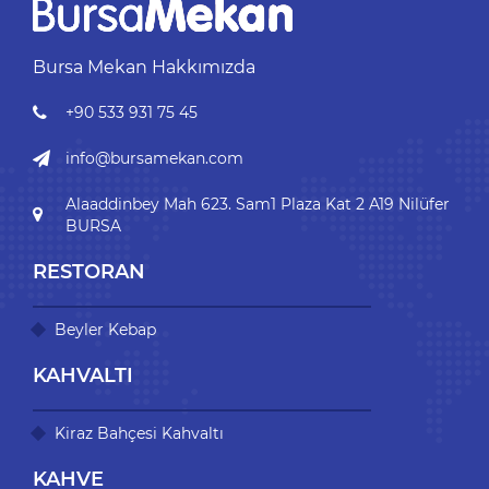
Bursa Mekan Hakkımızda
+90 533 931 75 45
info@bursamekan.com
Alaaddinbey Mah 623. Sam1 Plaza Kat 2 A19 Nilüfer
BURSA
RESTORAN
Beyler Kebap
KAHVALTI
Kiraz Bahçesi Kahvaltı
KAHVE