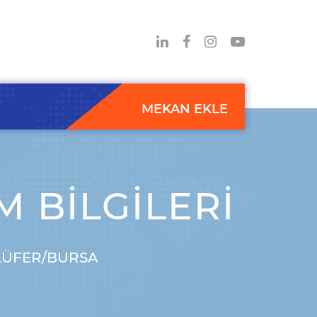
MEKAN EKLE
M BILGILERI
ILÜFER/BURSA