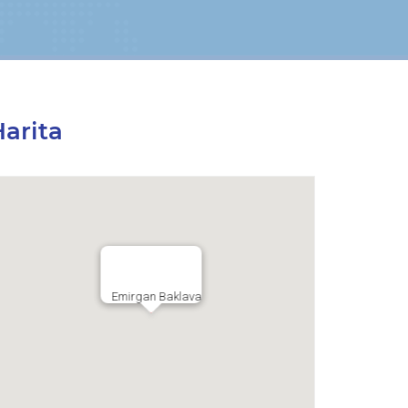
arita
Emirgan Baklava