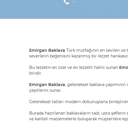
-
Emirgan Baklava
Türk mutfağının en sevilen ve ta
severlerin beğenisini kazanmış bir lezzet harikasıd
Bu lezzetin en özel ve en lezzetli halini sunan
Emir
biridir.
Emirgan Baklava
, geleneksel baklava yapımının i
çeşitlerini sunar.
Geleneksel tatları modern dokunuşlarla birleştirer
Burada hazırlanan baklavaların tadı, usta şeflerin e
ve kaliteli malzemelerle buluşarak müşterilere eşsi