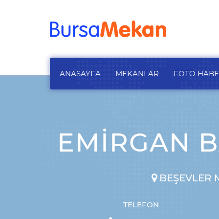
ANASAYFA
MEKANLAR
FOTO HAB
EMIRGAN BA
BEŞEVLER M
TELEFON