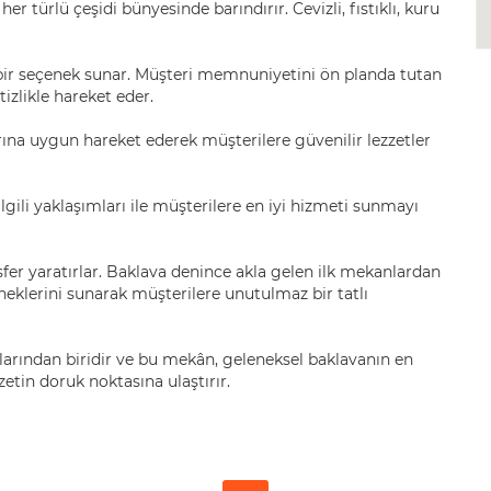
er türlü çeşidi bünyesinde barındırır. Cevizli, fıstıklı, kuru
 bir seçenek sunar. Müşteri memnuniyetini ön planda tutan
izlikle hareket eder.
ına uygun hareket ederek müşterilere güvenilir lezzetler
e ilgili yaklaşımları ile müşterilere en iyi hizmeti sunmayı
fer yaratırlar. Baklava denince akla gelen ilk mekanlardan
rneklerini sunarak müşterilere unutulmaz bir tatlı
tlarından biridir ve bu mekân, geleneksel baklavanın en
tin doruk noktasına ulaştırır.