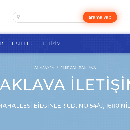
arama yap
ER
LİSTELER
İLETİŞİM
ANASAYFA
EMIRGAN BAKLAVA
KLAVA İLETIŞI
AHALLESI BILGINLER CD. NO:54/C, 16110 N