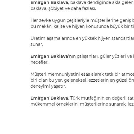
Emirgan Baklava
, baklava dendiğinde akla gelen h
baklava, şöbiyet ve daha fazlası.
Her zevke uygun çeşitleriyle müşterilerine geniş
bu mekân, kalite ve hijyen konusunda büyük bir tit
Üretim aşamalarında en yüksek hijyen standartlar
sunar.
Emirgan Baklava
’nın çalışanları, güler yüzleri v
hedefler.
Müşteri memnuniyetini esas alarak tatlı bir atmos
biri olan bu yer, geleneksel lezzetlerin en güzel ö
deneyimi yaşatır.
Emirgan Baklava
, Türk mutfağının en değerli ta
mükemmel örneklerini müşterilerine sunarak, lezze