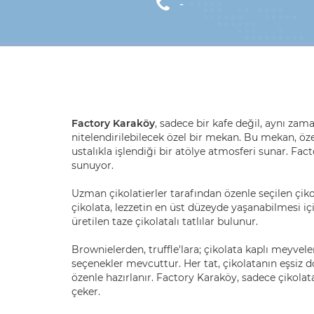
-
Factory Karaköy
, sadece bir kafe değil, aynı zam
nitelendirilebilecek özel bir mekan. Bu mekan, özen
ustalıkla işlendiği bir atölye atmosferi sunar. Fac
sunuyor.
Uzman çikolatierler tarafından özenle seçilen çikola
çikolata, lezzetin en üst düzeyde yaşanabilmesi iç
üretilen taze çikolatalı tatlılar bulunur.
Brownielerden, truffle'lara; çikolata kaplı meyveler
seçenekler mevcuttur. Her tat, çikolatanın eşsiz 
özenle hazırlanır. Factory Karaköy, sadece çikolata
çeker.