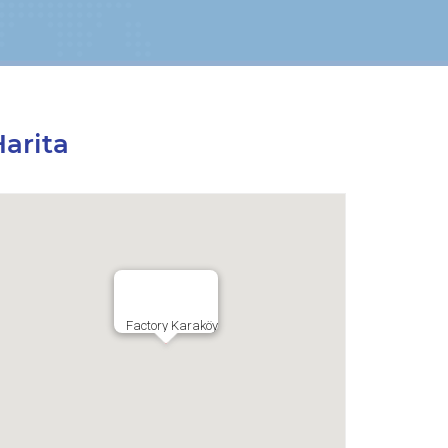
arita
Factory Karaköy