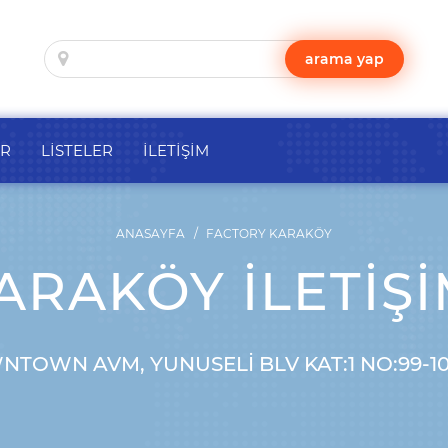
arama yap
ER
LİSTELER
İLETİŞİM
ANASAYFA
FACTORY KARAKÖY
RAKÖY İLETIŞI
NTOWN AVM, YUNUSELI BLV KAT:1 NO:99-1