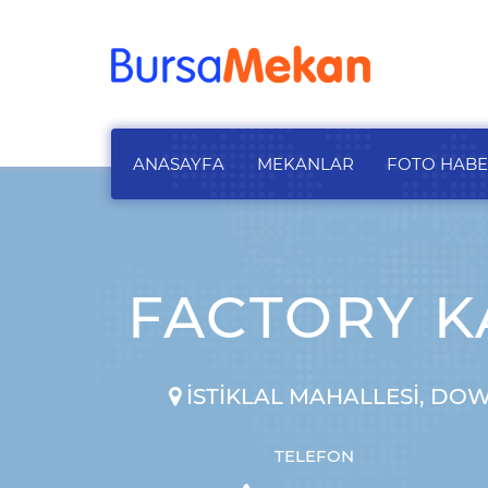
ANASAYFA
MEKANLAR
FOTO HAB
FACTORY KA
İSTIKLAL MAHALLESI, DOW
TELEFON