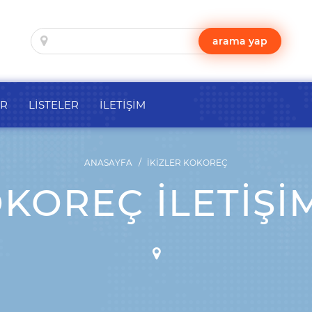
arama yap
ER
LİSTELER
İLETİŞİM
ANASAYFA
İKIZLER KOKOREÇ
OKOREÇ İLETIŞIM