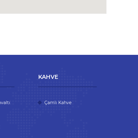
KAHVE
valtı
Çamlı Kahve