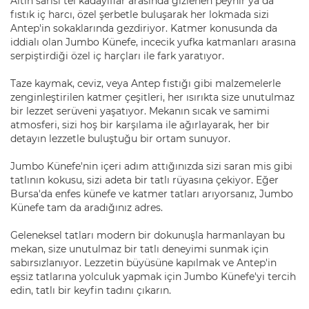
Altın sarısı tel kadayıflar arasında gizlenen peynir ya da
fıstık iç harcı, özel şerbetle buluşarak her lokmada sizi
Antep'in sokaklarında gezdiriyor. Katmer konusunda da
iddialı olan Jumbo Künefe, incecik yufka katmanları arasına
serpiştirdiği özel iç harçları ile fark yaratıyor.
Taze kaymak, ceviz, veya Antep fıstığı gibi malzemelerle
zenginleştirilen katmer çeşitleri, her ısırıkta size unutulmaz
bir lezzet serüveni yaşatıyor. Mekanın sıcak ve samimi
atmosferi, sizi hoş bir karşılama ile ağırlayarak, her bir
detayın lezzetle buluştuğu bir ortam sunuyor.
Jumbo Künefe'nin içeri adım attığınızda sizi saran mis gibi
tatlının kokusu, sizi adeta bir tatlı rüyasına çekiyor. Eğer
Bursa'da enfes künefe ve katmer tatları arıyorsanız, Jumbo
Künefe tam da aradığınız adres.
Geleneksel tatları modern bir dokunuşla harmanlayan bu
mekan, size unutulmaz bir tatlı deneyimi sunmak için
sabırsızlanıyor. Lezzetin büyüsüne kapılmak ve Antep'in
eşsiz tatlarına yolculuk yapmak için Jumbo Künefe'yi tercih
edin, tatlı bir keyfin tadını çıkarın.