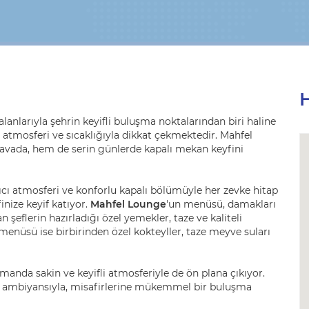
H
anlarıyla şehrin keyifli buluşma noktalarından biri haline
h atmosferi ve sıcaklığıyla dikkat çekmektedir. Mahfel
avada, hem de serin günlerde kapalı mekan keyfini
açıcı atmosferi ve konforlu kapalı bölümüyle her zevke hitap
nize keyif katıyor.
Mahfel Lounge
'un menüsü, damakları
 şeflerin hazırladığı özel yemekler, taze ve kaliteli
menüsü ise birbirinden özel kokteyller, taze meyve suları
zamanda sakin ve keyifli atmosferiyle de ön plana çıkıyor.
u ambiyansıyla, misafirlerine mükemmel bir buluşma