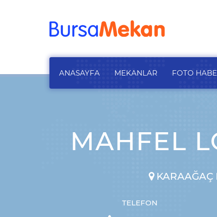
ANASAYFA
MEKANLAR
FOTO HAB
MAHFEL LO
KARAAĞAÇ M
TELEFON