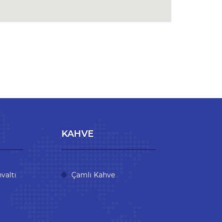
KAHVE
valtı
Çamlı Kahve