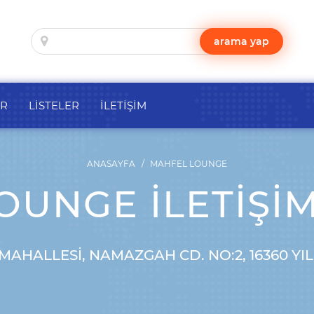
arama yap
ER
LİSTELER
İLETİŞİM
ANASAYFA
MAHFEL LOUNGE
UNGE İLETIŞIM
AHALLESI, NAMAZGAH CD. NO:2, 16360 YI