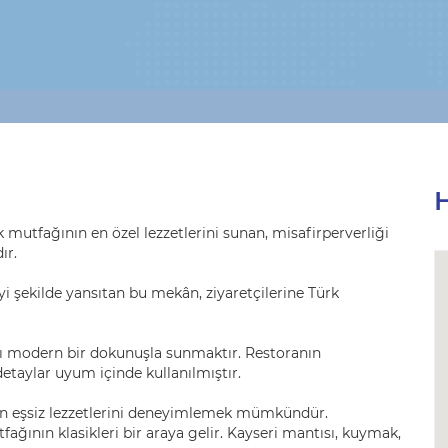
H
k mutfağının en özel lezzetlerini sunan, misafirperverliği
ır.
yi şekilde yansıtan bu mekân, ziyaretçilerine Türk
nı modern bir dokunuşla sunmaktır. Restoranın
taylar uyum içinde kullanılmıştır.
nın eşsiz lezzetlerini deneyimlemek mümkündür.
ğının klasikleri bir araya gelir. Kayseri mantısı, kuymak,