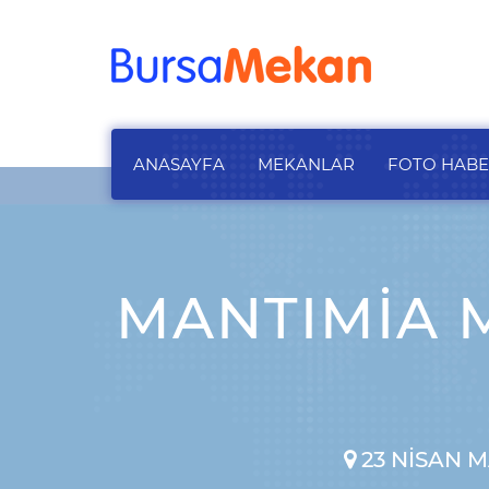
ANASAYFA
MEKANLAR
FOTO HAB
MANTIMIA M
23 NISAN M