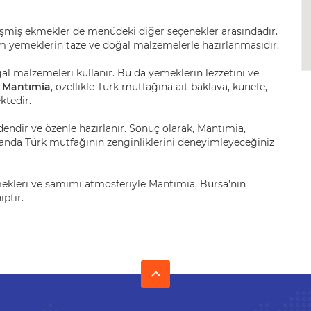
pişmiş ekmekler de menüdeki diğer seçenekler arasındadır.
üm yemeklerin taze ve doğal malzemelerle hazırlanmasıdır.
oğal malzemeleri kullanır. Bu da yemeklerin lezzetini ve
n
Mantımia
, özellikle Türk mutfağına ait baklava, künefe,
ktedir.
indendir ve özenle hazırlanır. Sonuç olarak, Mantımia,
nda Türk mutfağının zenginliklerini deneyimleyeceğiniz
yemekleri ve samimi atmosferiyle Mantımia, Bursa’nın
ptir.