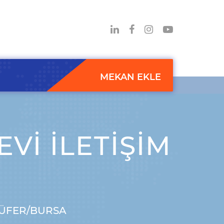
MEKAN EKLE
VI İLETIŞIM
ILÜFER/BURSA