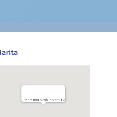
arita
Mantımia Meşhur Mantı Evi