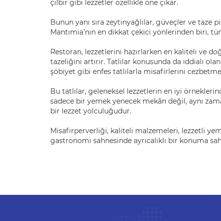
çılbır gibi lezzetler özellikle öne çıkar.
Bunun yanı sıra zeytinyağlılar, güveçler ve taze 
Mantımia’nın en dikkat çekici yönlerinden biri, t
Restoran, lezzetlerini hazırlarken en kaliteli ve d
tazeliğini artırır. Tatlılar konusunda da iddialı ola
şöbiyet gibi enfes tatlılarla misafirlerini cezbetme
Bu tatlılar, geleneksel lezzetlerin en iyi örnekler
sadece bir yemek yenecek mekân değil, aynı zama
bir lezzet yolculuğudur.
Misafirperverliği, kaliteli malzemeleri, lezzetli 
gastronomi sahnesinde ayrıcalıklı bir konuma sahi