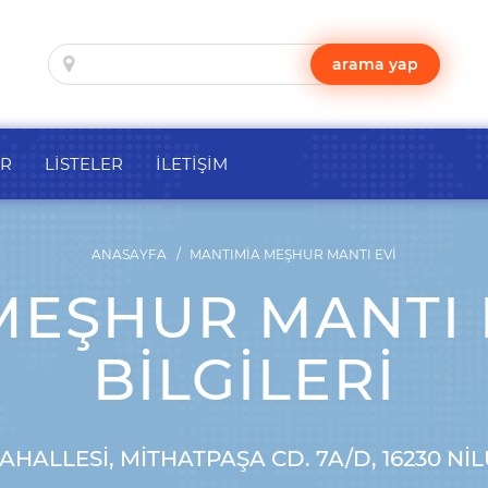
arama yap
ER
LİSTELER
İLETİŞİM
ANASAYFA
MANTIMIA MEŞHUR MANTI EVI
EŞHUR MANTI E
BILGILERI
AHALLESI, MITHATPAŞA CD. 7A/D, 16230 N