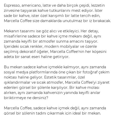
Espresso, americano, latte ve daha birçok çeşidi, lezzetin
zirvesine taşıyarak kahve tutkunlarını mest ediyor. İster
sade bir kahve, ister özel karışımlı bir latte tercih edin,
Marcella Coffee size damaklarda unutulmaz bir iz bırakacak.
Mekanın tasarımı ise göz alıcı ve etkileyici. Her detay,
misafirlerine sadece bir kahve içme mekanı değil, aynı
zamanda keyifli bir atmosfer sunma amacını taşıyor.
İçerideki sıcak renkler, modern mobilyalar ve özenle
seçilmiş dekoratif öğeler, Marcella Coffee'nin her köşesini
adeta bir sanat eseri haline getiriyor.
Bu mekan sadece kahve içmekle kalmıyor, aynı zamanda
sosyal medya platformlarında öne çıkan bir fotoğraf çekim
noktası haline geliyor. Estetik tasarımlar, özel
ışıklandırmalar ve sıcak atmosfer, Marcella Coffee'yi ziyaret
edenleri görsel bir şölenle karşılıyor. Bir kahve molası
alırken, aynı zamanda kahvenizin yanında keyifli anılar
biriktirmeye ne dersiniz?
Marcella Coffee, sadece kahve içmek değil, aynı zamanda
görsel bir şölenin tadını çıkarmak için ideal bir mekan.