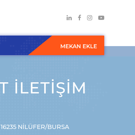
MEKAN EKLE
 İLETIŞIM
 16235 NILÜFER/BURSA