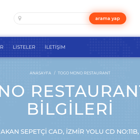
arama yap
ER
LİSTELER
İLETİŞİM
ANASAYFA
TOGO MONO RESTAURANT
O RESTAURANT
BILGILERI
KAN SEPETÇI CAD, İZMIR YOLU CD NO:11B,