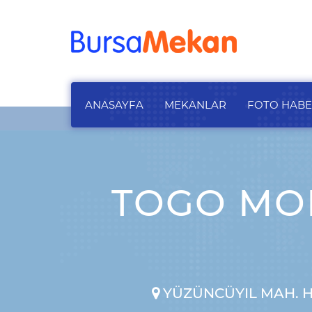
ANASAYFA
MEKANLAR
FOTO HAB
TOGO MON
YÜZÜNCÜYIL MAH. HA