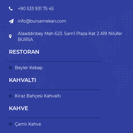
+90 533 931 75 45
info@bursamekan.com
Alaaddinbey Mah 623. Sam1 Plaza Kat 2 A19 Nilüfer
BURSA
RESTORAN
Beyler Kebap
KAHVALTI
Kiraz Bahçesi Kahvaltı
KAHVE
Çamlı Kahve